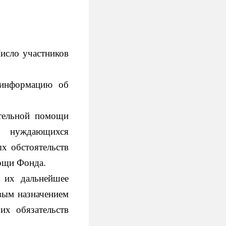
исло участников
 информацию об
ительной помощи
ее нуждающихся
х обстоятельств
мощи Фонда.
и их дальнейшее
вым назначением
их обязательств