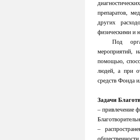
диагностически
препаратов, ме
других расход
физическими и 
Под орга
мероприятий, 
помощью, спосо
людей, а при о
средств Фонда и
Задачи Благот
– привлечение ф
Благотворитель
– распростран
общественности