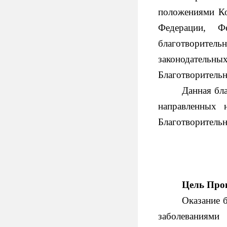
положениями Ко
Федерации, Ф
благотворител
законодательн
Благотворитель
Данная бл
направленных 
Благотворитель
Цель Пр
Оказание 
заболеваниями