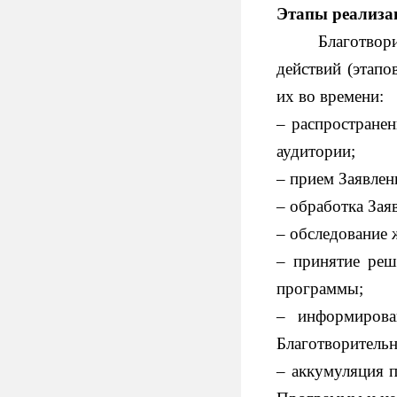
Этапы реализа
Благотвор
действий (этапо
их во времени:
– распростране
аудитории;
– прием Заявлен
– обработка Зая
– обследование
– принятие реш
программы;
– информирова
Благотворитель
– аккумуляция п