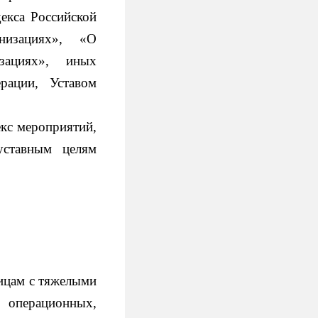
екса Российской
низациях», «О
изациях», иных
рации, Уставом
екс мероприятий,
уставным целям
ицам с тяжелыми
 операционных,