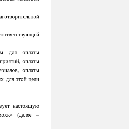
аготворительной
соответствующей
ям для оплаты
приятий, оплаты
ериалов, оплаты
ых для этой цели
ет настоящую
мохк» (далее –