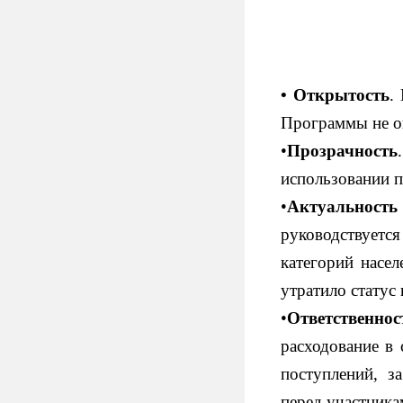
• Открытость
.
Программы не о
•
Прозрачность
использовании 
•
Актуальность
руководствует
категорий насе
утратило статус
•
Ответственнос
расходование в
поступлений, з
перед участник